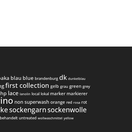
dk
paka
blau
blue
brandenburg
dunkelblau
first collection
ng
green
gelb
grau
grey
lace
hp
marker
markierer
local
lokal
lanolin
ino
non superwash
orange
rot
red
rosa
cke
sockengarn
sockenwolle
behandelt
untreated
wollwaschmittel
yellow