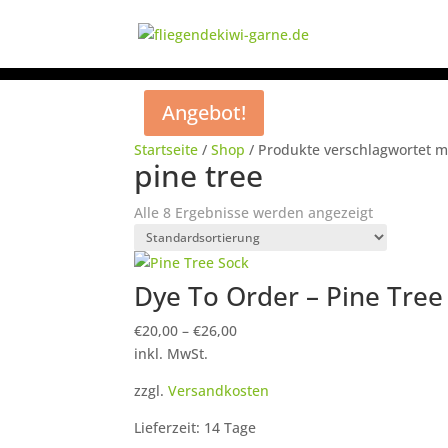
Angebot!
Startseite
/
Shop
/ Produkte verschlagwortet mi
pine tree
Alle 8 Ergebnisse werden angezeigt
Dye To Order – Pine Tree
€
20,00
–
€
26,00
inkl. MwSt.
zzgl.
Versandkosten
Lieferzeit: 14 Tage