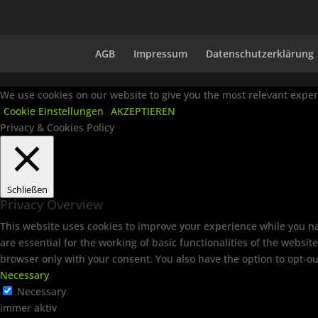
AGB
Impressum
Datenschutzerklärung
We use cookies on our website to give you the most relevant experi
Cookie Einstellungen
AKZEPTIEREN
Privacy & Cookies Policy
Schließen
Privacy Overview
This website uses cookies to improve your experience while you na
are essential for the working of basic functionalities of the websi
browser only with your consent. You also have the option to opt-ou
Necessary
Necessary
immer aktiv