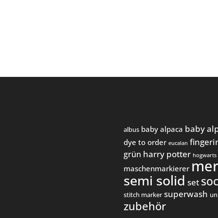
Produkt Schlagwörter
baby al
baby alpaca
albus
fingeri
dye to order
eucalan
harry potter
grün
hogwarts
mer
maschenmarkierer
semi solid
so
set
superwash
stitch marker
un
zubehör