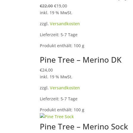
Ursprünglicher
Aktueller
€
22,00
€
19,00
Preis
Preis
inkl. 19 % MwSt.
war:
ist:
zzgl.
Versandkosten
€22,00
€19,00.
Lieferzeit: 5-7 Tage
Produkt enthält: 100
g
Pine Tree – Merino DK
€
24,00
inkl. 19 % MwSt.
zzgl.
Versandkosten
Lieferzeit: 5-7 Tage
Produkt enthält: 100
g
Pine Tree – Merino Sock