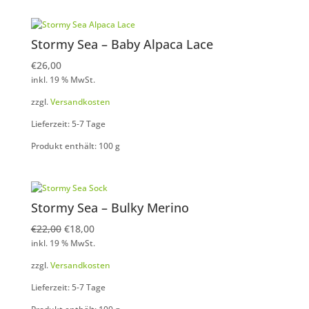
Stormy Sea – Baby Alpaca Lace
€
26,00
inkl. 19 % MwSt.
zzgl.
Versandkosten
Lieferzeit: 5-7 Tage
Produkt enthält: 100
g
Stormy Sea – Bulky Merino
Ursprünglicher
Aktueller
€
22,00
€
18,00
inkl. 19 % MwSt.
Preis
Preis
war:
ist:
zzgl.
Versandkosten
€22,00
€18,00.
Lieferzeit: 5-7 Tage