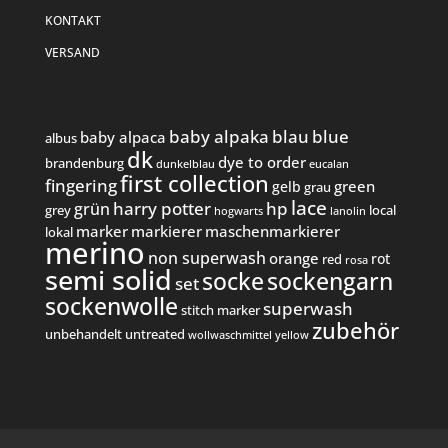
KONTAKT
VERSAND
Produkt Schlagwörter
baby alpaka
blau
blue
baby alpaca
albus
dk
dye to order
brandenburg
dunkelblau
eucalan
first collection
fingering
green
gelb
grau
lace
harry potter
hp
grün
grey
local
hogwarts
lanolin
marker
markierer
maschenmarkierer
lokal
merino
non superwash
orange
rot
red
rosa
semi solid
socke
sockengarn
set
sockenwolle
superwash
stitch marker
zubehör
unbehandelt
untreated
wollwaschmittel
yellow