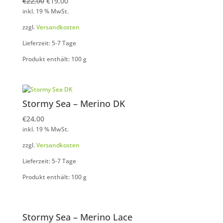
Ursprünglicher
Aktueller
€
22,00
€
19,00
inkl. 19 % MwSt.
Preis
Preis
war:
ist:
zzgl.
Versandkosten
€22,00
€19,00.
Lieferzeit: 5-7 Tage
Produkt enthält: 100
g
Stormy Sea – Merino DK
€
24,00
inkl. 19 % MwSt.
zzgl.
Versandkosten
Lieferzeit: 5-7 Tage
Produkt enthält: 100
g
Stormy Sea – Merino Lace