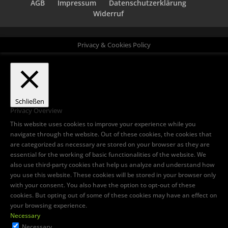
AGB
Impressum
Datenschutzerklärung
Widerruf
Privacy & Cookies Policy
Schließen
Privacy Overview
This website uses cookies to improve your experience while you
navigate through the website. Out of these cookies, the cookies that
are categorized as necessary are stored on your browser as they are
essential for the working of basic functionalities of the website. We
also use third-party cookies that help us analyze and understand how
you use this website. These cookies will be stored in your browser only
with your consent. You also have the option to opt-out of these
cookies. But opting out of some of these cookies may have an effect on
your browsing experience.
Necessary
Necessary