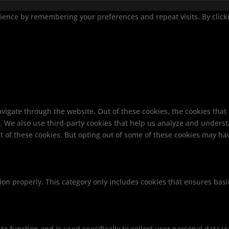
ence by remembering your preferences and repeat visits. By clickin
vigate through the website. Out of these cookies, the cookies that
te. We also use third-party cookies that help us analyze and unders
t of these cookies. But opting out of some of these cookies may ha
ion properly. This category only includes cookies that ensures basi
 to function and is used specifically to collect user personal data