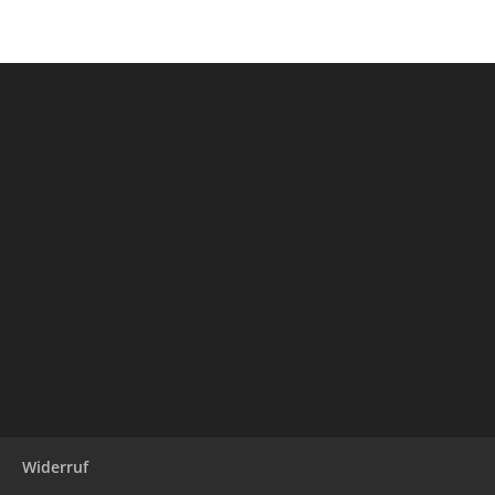
Produkt Schlagwörter
baby al
baby alpaca
albus
fingeri
dye to order
eucalan
harry potter
grün
hogwarts
mer
maschenmarkierer
semi solid
so
set
superwash
stitch marker
un
zubehör
Widerruf