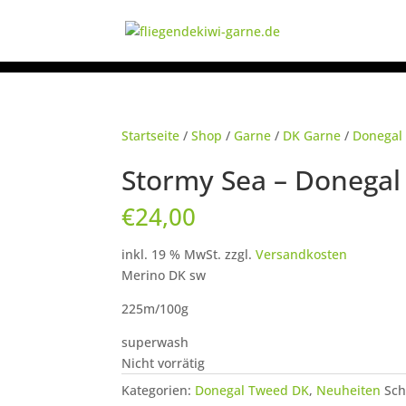
Startseite
/
Shop
/
Garne
/
DK Garne
/
Donegal
Stormy Sea – Donega
€
24,00
inkl. 19 % MwSt.
zzgl.
Versandkosten
Merino DK sw
225m/100g
superwash
Nicht vorrätig
Kategorien:
Donegal Tweed DK
,
Neuheiten
Sch