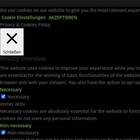
We use cookies on our website to give you the most relevant experi
Cookie Einstellungen
AKZEPTIEREN
Privacy & Cookies Policy
Schließen
Privacy Overview
This website uses cookies to improve your experience while you na
are essential for the working of basic functionalities of the websi
browser only with your consent. You also have the option to opt-ou
Necessary
Necessary
immer aktiv
Necessary cookies are absolutely essential for the website to funct
cookies do not store any personal information.
Non-necessary
Non-necessary
Any cookies that may not be particularly necessary for the website