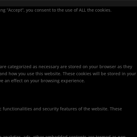
g “Accept”, you consent to the use of ALL the cookies.
 are categorized as necessary are stored on your browser as they
tand how you use this website. These cookies will be stored in your
ve an effect on your browsing experience.
c functionalities and security features of the website. These
 via analytics, ads, other embedded contents are termed as non-