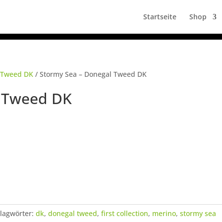
Startseite
Shop
 Tweed DK
/ Stormy Sea – Donegal Tweed DK
l Tweed DK
lagwörter:
dk
,
donegal tweed
,
first collection
,
merino
,
stormy sea