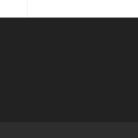
dk
paka
blau
blue
brandenburg
dunkelblau
first collection
ng
green
gelb
grau
grey
lace
hp
marker
markierer
local
lokal
lanolin
ino
non superwash
orange
rot
red
rosa
cke
sockengarn
sockenwolle
behandelt
untreated
wollwaschmittel
yellow