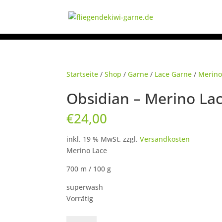
Startseite
/
Shop
/
Garne
/
Lace Garne
/
Merino
Obsidian – Merino La
€
24,00
inkl. 19 % MwSt.
zzgl.
Versandkosten
Merino Lace
700 m / 100 g
superwash
Vorrätig
Obsidian