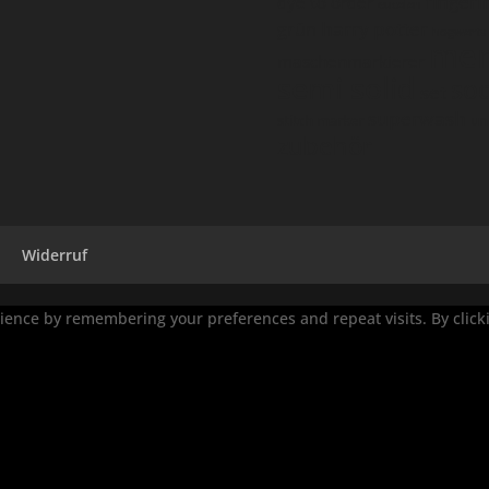
fingeri
dye to order
eucalan
harry potter
grün
hogwarts
mer
maschenmarkierer
semi solid
so
set
superwash
stitch marker
un
zubehör
Widerruf
ence by remembering your preferences and repeat visits. By clickin