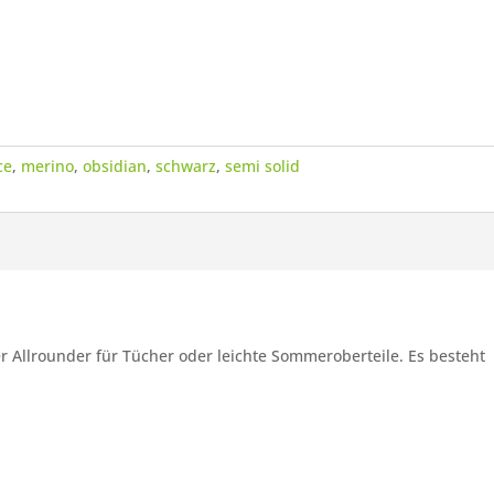
ce
,
merino
,
obsidian
,
schwarz
,
semi solid
er Allrounder für Tücher oder leichte Sommeroberteile. Es besteht