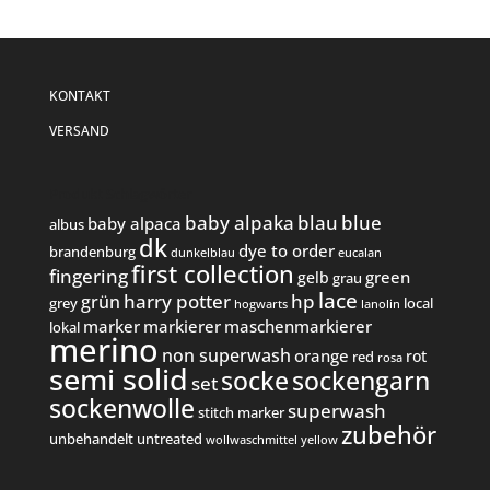
KONTAKT
VERSAND
Produkt Schlagwörter
baby alpaka
blau
blue
baby alpaca
albus
dk
dye to order
brandenburg
dunkelblau
eucalan
first collection
fingering
green
gelb
grau
lace
harry potter
hp
grün
grey
local
hogwarts
lanolin
marker
markierer
maschenmarkierer
lokal
merino
non superwash
orange
rot
red
rosa
semi solid
socke
sockengarn
set
sockenwolle
superwash
stitch marker
zubehör
unbehandelt
untreated
wollwaschmittel
yellow