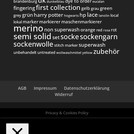
dk
dye to order
brandenburg
dunkelblau
eucalan
first collection
fingering
green
gelb
grau
lace
harry potter
hp
grün
grey
local
hogwarts
lanolin
marker
markierer
maschenmarkierer
lokal
merino
non superwash
orange
rot
red
rosa
semi solid
socke
sockengarn
set
sockenwolle
superwash
stitch marker
zubehör
unbehandelt
untreated
wollwaschmittel
yellow
AGB
Impressum
Datenschutzerklärung
Widerruf
Privacy & Cookies Policy