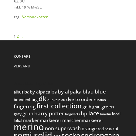
€
2,90
inkl. 19 % MwSt.
zzgl.
Versandkosten
1
2
→
KONTAKT
VERSAND
Produkt Schlagwörter
baby alpaka
blau
blue
baby alpaca
albus
dk
dye to order
brandenburg
dunkelblau
eucalan
first collection
fingering
green
gelb
grau
lace
harry potter
hp
grün
grey
local
hogwarts
lanolin
marker
markierer
maschenmarkierer
lokal
merino
non superwash
orange
rot
red
rosa
semi solid
socke
sockengarn