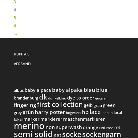
3
4
5
6
→
KONTAKT
VERSAND
Produkt Schlagwörter
baby alpaka
blau
blue
baby alpaca
albus
dk
dye to order
brandenburg
dunkelblau
eucalan
first collection
fingering
green
gelb
grau
lace
harry potter
hp
grün
grey
local
hogwarts
lanolin
marker
markierer
maschenmarkierer
lokal
merino
non superwash
orange
rot
red
rosa
semi solid
socke
sockengarn
set