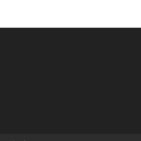
Produkt Schlagwörter
baby al
baby alpaca
albus
fingeri
dye to order
eucalan
harry potter
grün
hogwarts
mer
maschenmarkierer
semi solid
so
set
superwash
stitch marker
un
zubehör