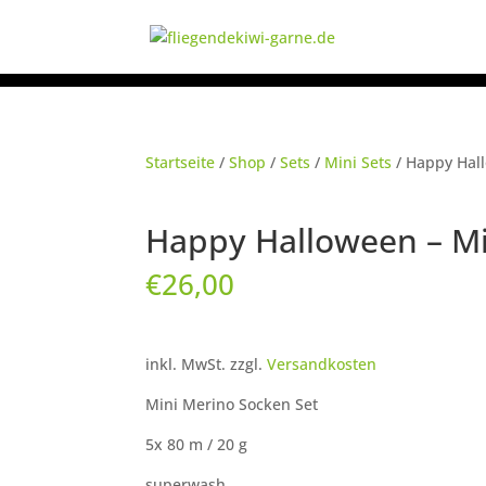
Startseite
/
Shop
/
Sets
/
Mini Sets
/ Happy Hall
Happy Halloween – Mi
€
26,00
inkl. MwSt.
zzgl.
Versandkosten
Mini Merino Socken Set
5x 80 m / 20 g
superwash