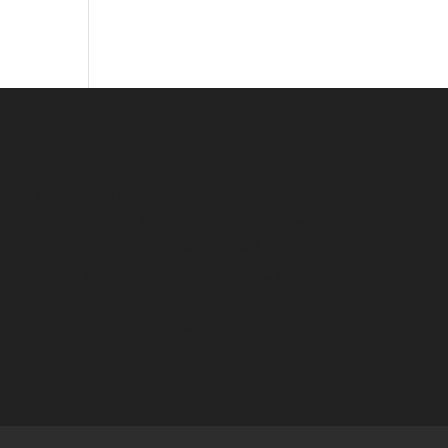
dk
paka
blau
blue
brandenburg
dunkelblau
first collection
ng
green
gelb
grau
grey
lace
hp
marker
markierer
local
lokal
lanolin
ino
non superwash
orange
rot
red
rosa
cke
sockengarn
sockenwolle
behandelt
untreated
wollwaschmittel
yellow