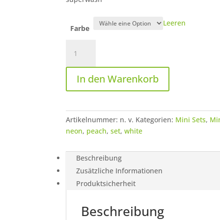
Leeren
Farbe
Happy
Halloween
-
In den Warenkorb
Mini
Sock
Set
Menge
Artikelnummer:
n. v.
Kategorien:
Mini Sets
,
Mi
neon
,
peach
,
set
,
white
Beschreibung
Zusätzliche Informationen
Produktsicherheit
Beschreibung