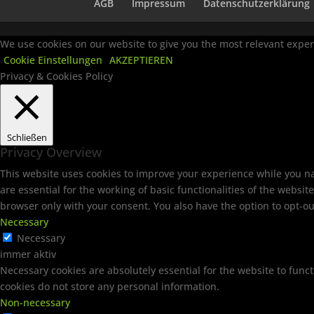
AGB
Impressum
Datenschutzerklärung
We use cookies on our website to give you the most relevant experi
Cookie Einstellungen
AKZEPTIEREN
Privacy & Cookies Policy
Schließen
Privacy Overview
This website uses cookies to improve your experience while you na
are essential for the working of basic functionalities of the websi
browser only with your consent. You also have the option to opt-ou
Necessary
Necessary
immer aktiv
Necessary cookies are absolutely essential for the website to funct
cookies do not store any personal information.
Non-necessary