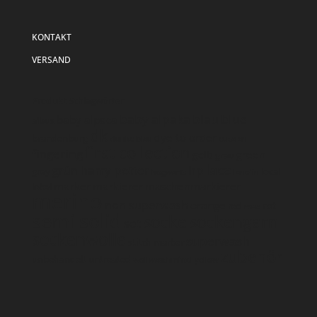
KONTAKT
VERSAND
Produkt Schlagwörter
baby alpaka
blau
blue
baby alpaca
albus
dk
dye to order
brandenburg
dunkelblau
eucalan
first collection
fingering
green
gelb
grau
lace
harry potter
hp
grün
grey
local
hogwarts
lanolin
marker
markierer
maschenmarkierer
lokal
merino
non superwash
orange
rot
red
rosa
semi solid
socke
sockengarn
set
sockenwolle
superwash
stitch marker
zubehör
unbehandelt
untreated
wollwaschmittel
yellow