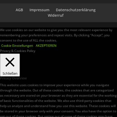
AGB
Impressum
Datenschutzerklärung
Widerruf
We use cookies on our website to give you the most relevant experience by
remembering your preferences and repeat visits. By clicking “Accept”, you
consent to the use of ALL the cookies.
Cookie Einstellungen
AKZEPTIEREN
Privacy & Cookies Policy
Schließen
Privacy Overview
This website uses cookies to improve your experience while you navigate
through the website. Out of these cookies, the cookies that are categorized
as necessary are stored on your browser as they are essential for the working
of basic functionalities of the website. We also use third-party cookies that
help us analyze and understand how you use this website. These cookies will
be stored in your browser only with your consent. You also have the option to
opt-out of these cookies. But opting out of some of these cookies may have