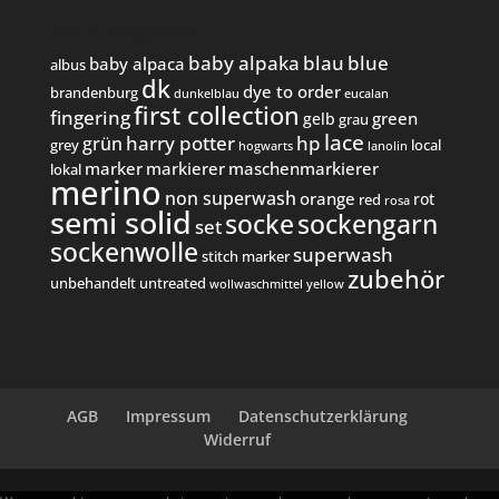
Produkt Schlagwörter
baby alpaka
blau
blue
baby alpaca
albus
dk
dye to order
brandenburg
dunkelblau
eucalan
first collection
fingering
green
gelb
grau
lace
harry potter
hp
grün
grey
local
hogwarts
lanolin
marker
markierer
maschenmarkierer
lokal
merino
non superwash
orange
rot
red
rosa
semi solid
socke
sockengarn
set
sockenwolle
superwash
stitch marker
zubehör
unbehandelt
untreated
wollwaschmittel
yellow
AGB
Impressum
Datenschutzerklärung
Widerruf