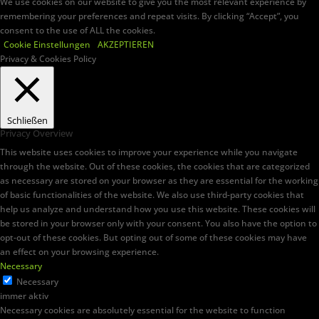
We use cookies on our website to give you the most relevant experience by
remembering your preferences and repeat visits. By clicking “Accept”, you
consent to the use of ALL the cookies.
Cookie Einstellungen
AKZEPTIEREN
Privacy & Cookies Policy
Schließen
Privacy Overview
This website uses cookies to improve your experience while you navigate
through the website. Out of these cookies, the cookies that are categorized
as necessary are stored on your browser as they are essential for the working
of basic functionalities of the website. We also use third-party cookies that
help us analyze and understand how you use this website. These cookies will
be stored in your browser only with your consent. You also have the option to
opt-out of these cookies. But opting out of some of these cookies may have
an effect on your browsing experience.
Necessary
Necessary
immer aktiv
Necessary cookies are absolutely essential for the website to function