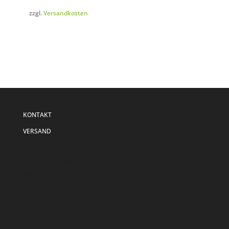
zzgl.
Versandkosten
KONTAKT
VERSAND
Produkt Schlagwörter
baby alpaka
blau
blue
baby alpaca
albus
dk
dye to order
brandenburg
dunkelblau
eucalan
first collection
fingering
green
gelb
grau
lace
harry potter
hp
grün
grey
local
hogwarts
lanolin
marker
markierer
maschenmarkierer
lokal