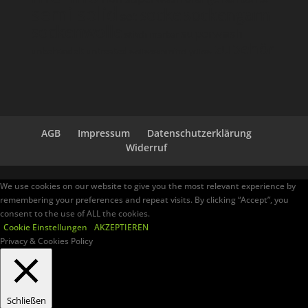
semi solid
socke
sockengarn
set
sockenwolle
superwash
stitch marker
zubehör
unbehandelt
untreated
wollwaschmittel
yellow
AGB
Impressum
Datenschutzerklärung
Widerruf
We use cookies on our website to give you the most relevant experience by
remembering your preferences and repeat visits. By clicking “Accept”, you
consent to the use of ALL the cookies.
Cookie Einstellungen
AKZEPTIEREN
Privacy & Cookies Policy
Schließen