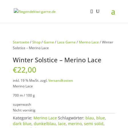
Startseite
/
Shop
/
Garne
/
Lace Garne
/
Merino Lace
/ Winter
Solstice – Merino Lace
Winter Solstice – Merino Lace
€
22,00
inkl. 19 % MwSt.
zzgl.
Versandkosten
Merino Lace
700 m / 100 g
superwash
Nicht vorrätig
Kategorie:
Merino Lace
Schlagwörter:
blau
,
blue
,
dark blue
,
dunkelblau
,
lace
,
merino
,
semi solid
,