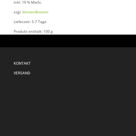
inkl. 19 % MwSt.
zzgl.
Versandkosten
Lieferzeit: 5-7 Tage
Produkt enthält: 100
g
KONTAKT
VERSAND
Produkt Schlagwörter
baby alpaka
blau
blue
baby alpaca
albus
dk
dye to order
brandenburg
dunkelblau
eucalan
first collection
fingering
green
gelb
grau
lace
harry potter
hp
grün
grey
local
hogwarts
lanolin
marker
markierer
maschenmarkierer
lokal
merino
non superwash
orange
rot
red
rosa